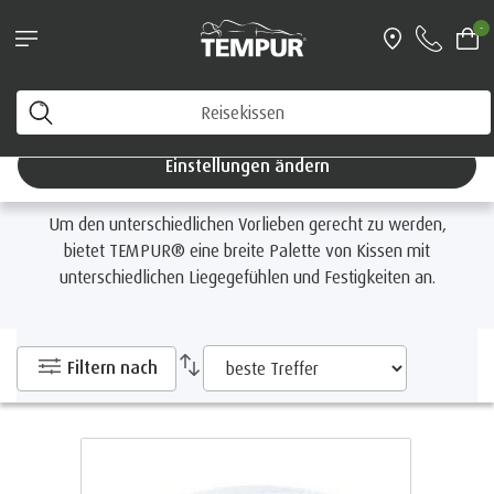
Matratzen-Aktion: 35 % auf PRO Plus
-
Air™ Matratzen sparen!
Startseite
Kissen
Nach Liegegefühl
Sie sehen die Website von Deutschland. Sie können
Ihre Einstellungen jederzeit ändern
Nach Liegegefühl
Einstellungen ändern
Um den unterschiedlichen Vorlieben gerecht zu werden,
bietet TEMPUR® eine breite Palette von Kissen mit
unterschiedlichen Liegegefühlen und Festigkeiten an.
Filtern nach