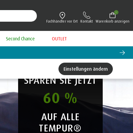
-
Fachhändler vor Ort
Kontakt
Warenkorb anzeigen
Second Chance
OUTLET
®
TEMPUR
SECOND CHANCE
Einstellungen ändern
SPAREN SIE JETZT
60 %
AUF ALLE
TEMPUR®