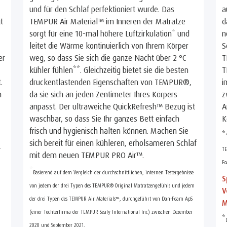
und für den Schlaf perfektioniert wurde. Das
a
t
TEMPUR Air Material™ im Inneren der Matratze
d
sorgt für eine 10-mal höhere Luftzirkulation* und
n
leitet die Wärme kontinuierlich von Ihrem Körper
S
er
weg, so dass Sie sich die ganze Nacht über 2 °C
T
kühler fühlen**. Gleichzeitig bietet sie die besten
T
.
druckentlastenden Eigenschaften von TEMPUR®,
i
n
da sie sich an jeden Zentimeter Ihres Körpers
z
anpasst. Der ultraweiche QuickRefresh™ Bezug ist
A
waschbar, so dass Sie Ihr ganzes Bett einfach
K
frisch und hygienisch halten können. Machen Sie
*
sich bereit für einen kühleren, erholsameren Schlaf
r
TE
mit dem neuen TEMPUR PRO Air™.
Fo
*
Basierend auf dem Vergleich der durchschnittlichen, internen Testergebnisse
S
von jedem der drei Typen des TEMPUR® Original Matratzengefühls und jedem
V
der drei Typen des TEMPUR Air Materials™, durchgeführt von Dan-Foam ApS
M
(einer Tochterfirma der TEMPUR Sealy International Inc) zwischen Dezember
*
2020 und September 2021.