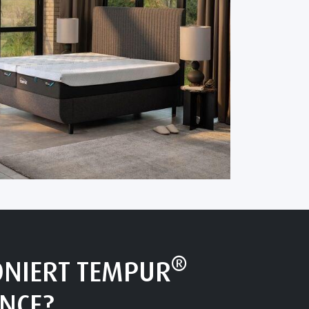
®
ONIERT TEMPUR
NCE?