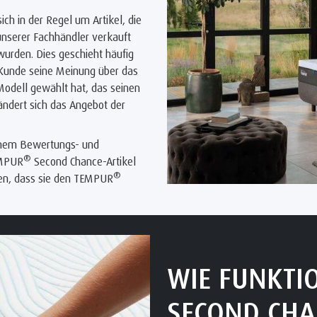
ch in der Regel um Artikel, die
unserer Fachhändler verkauft
urden. Dies geschieht häufig
r Kunde seine Meinung über das
Modell gewählt hat, das seinen
ndert sich das Angebot der
inem Bewertungs- und
®
EMPUR
Second Chance-Artikel
®
en, dass sie den TEMPUR
WIE FUNKTI
SECOND CHA