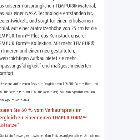
us unserem ursprünglichen TEMPUR® Material,
as aus einer NASA Technologie entstanden ist,
eu entwickelt, und sorgt für einen erholsamen
chlaf. Mit einer Matratzenhöhe von 25 cm ist die
EMPUR Form™ Plus das Kernstück unserer
EMPUR Form™ Kollektion. Mit mehr TEMPUR®
m Inneren und einem neu gestalteten,
weischichtigen Aufbau bietet sie mehr
npassungsfähigkeit* und maßgeschneiderten
omfort.
*Basierend auf internen Tests zum Vergleich von TEMPUR Form™ Ultra und
MPUR Form™ Plus mit TEMPUR Form™ Original, durchgeführt von Dan-
am ApS im März 2024.
paren Sie 60 % vom Verkaufspreis im
ergleich zu einer neuen TEMPUR FORM™
atratze*.
Dies ist ein Preisvergleich zwischen dem Preis des aufgearbeiteten Artikels und