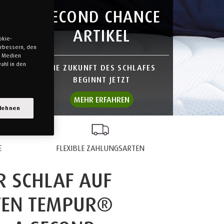
SECOND CHANCE
ARTIKEL
okie-
verbessern, den
n Medien
ahl in den
DIE ZUKUNFT DES SCHLAFES
BEGINNT JETZT
MEHR ERFAHREN
blehnen
E
FLEXIBLE ZAHLUNGSARTEN
 SCHLAF AUF
TEN TEMPUR®