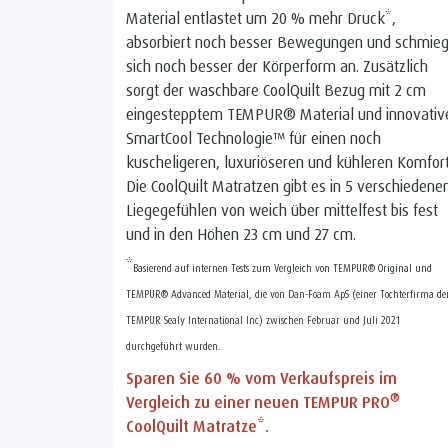
Material entlastet um 20 % mehr Druck*,
absorbiert noch besser Bewegungen und schmieg
sich noch besser der Körperform an. Zusätzlich
sorgt der waschbare CoolQuilt Bezug mit 2 cm
eingestepptem TEMPUR® Material und innovativ
SmartCool Technologie™ für einen noch
kuscheligeren, luxuriöseren und kühleren Komfort
Die CoolQuilt Matratzen gibt es in 5 verschiedene
Liegegefühlen von weich über mittelfest bis fest
und in den Höhen 23 cm und 27 cm.
*
Basierend auf internen Tests zum Vergleich von TEMPUR® Original und
TEMPUR® Advanced Material, die von Dan-Foam ApS (einer Tochterfirma de
TEMPUR Sealy International Inc) zwischen Februar und Juli 2021
durchgeführt wurden.
Sparen Sie 60 % vom Verkaufspreis im
®
Vergleich zu einer neuen TEMPUR PRO
CoolQuilt Matratze*.