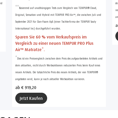
und
de
**
Basierend auf unabhängigen Tests zum Vergleich von TEMPUR® Cloud,
ne
Original, Sensation und Hybrid mit TEMPUR PRO Air™, die zwischen Juli und
an
September 2021 für Dan-Foam ApS (einer Tochterfirma der TEMPUR Sealy
a
International Inc) durchgeführt wurden.
Sparen Sie 60 % vom Verkaufspreis im
Vergleich zu einer neuen TEMPUR PRO Plus
Air™ Matratze*.
*
Dies ist ein Preisvergleich zwischen dem Preis des aufgearbeiteten Artikels und
dem aktuellen, nicht durch Werbeaktionen reduzierten Preis beim Kauf eines
neuen Artikels. Der tatsächliche Preis des neuen Artikels, der von TEMPUR®
angeboten wird, kann je nach aktueller Werbeaktion variieren.
ab € 919,20
Jetzt Kaufen