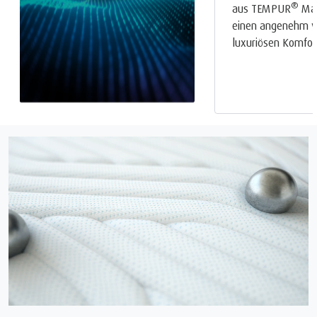
®
aus TEMPUR
Mate
einen angenehm w
luxuriösen Komfort