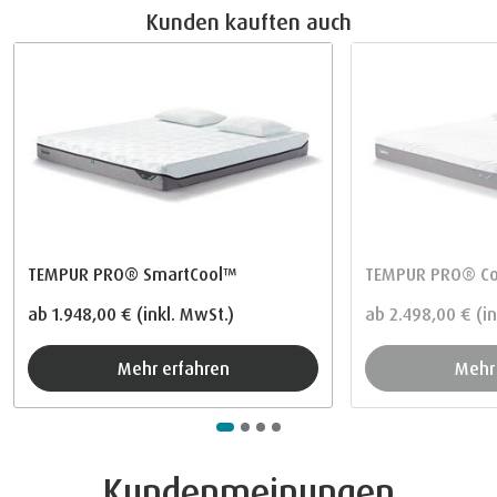
Kunden kauften auch
TEMPUR PRO® SmartCool™
TEMPUR PRO® Co
ab
1.948,00 €
(inkl. MwSt.)
ab
2.498,00 €
(i
Mehr erfahren
Meh
Kundenmeinungen