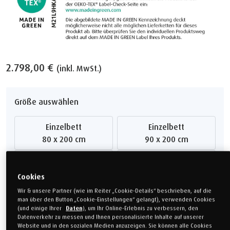
2.798,00 €
(inkl. MwSt.)
Größe auswählen
Cookies
Einzelbett
Einzelbett
80 x 200 cm
90 x 200 cm
Wir & unsere Partner (wie im Reiter „Cookie-Details“ beschrieben, auf die
man über den Button „Cookie-Einstellungen“ gelangt), verwenden Cookies
(und einige Ihrer
Daten
), um Ihr Online-Erlebnis zu verbessern, den
Einzelbett
Doppelbett
Datenverkehr zu messen und Ihnen personalisierte Inhalte auf unserer
100 x 200 cm
140 x 200 cm
Website und in den sozialen Medien anzuzeigen. Sie können alle Cookies
zulassen, nicht erforderliche Cookies ablehnen oder Ihre Auswahl in den
Cookie-Einstellungen aktualisieren.
Doppelbett
Doppelbett
Datenschutz & Cookies
160 x 200 cm
180 x 200 cm
Sondermaß
Sondermaß
Cookie-Einstellungen