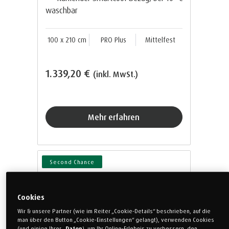
waschbar
100 x 210 cm
PRO Plus
Mittelfest
1.339,20 €
(inkl. MwSt.)
Mehr erfahren
Second Chance
Cookies
Wir & unsere Partner (wie im Reiter „Cookie-Details“ beschrieben, auf die
man über den Button „Cookie-Einstellungen“ gelangt), verwenden Cookies
(und einige Ihrer
Daten
), um Ihr Online-Erlebnis zu verbessern, den